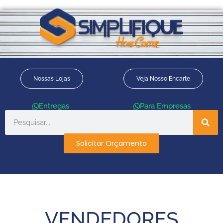
Nossas Lojas
Veja Nosso Encarte
Entregas
Para Empresas
Solicitar Orçamento
VENDEDORES