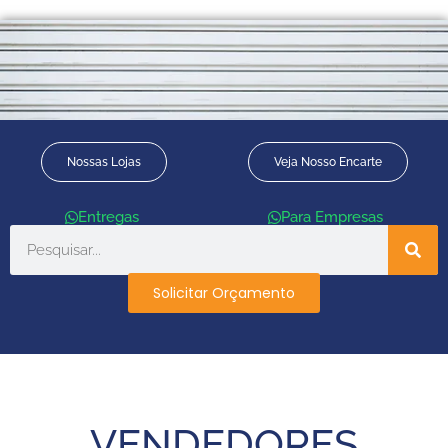
Nossas Lojas
Veja Nosso Encarte
Entregas
Para Empresas
Solicitar Orçamento
VENDEDORES