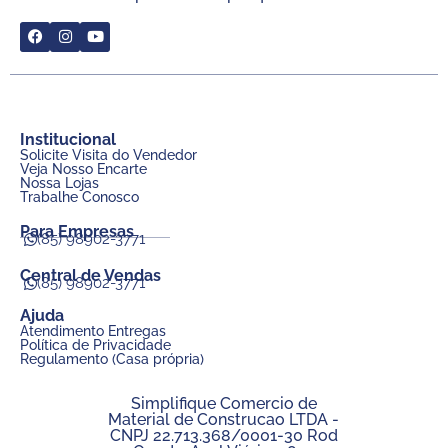
Institucional
Solicite Visita do Vendedor
Veja Nosso Encarte
Nossa Lojas
Trabalhe Conosco
Para Empresas
(85) 98902-3771
Central de Vendas
(85) 98902-3771
Ajuda
Atendimento Entregas
Política de Privacidade
Regulamento (Casa própria)
Simplifique Comercio de
Material de Construcao LTDA -
CNPJ 22.713.368/0001-30 Rod